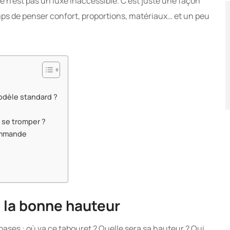
ce n’est pas un luxe inaccessible. C’est juste une façon
mps de penser confort, proportions, matériaux… et un peu
odèle standard ?
 se tromper ?
commande
t… la bonne hauteur
s bases : où va ce tabouret ? Quelle sera sa hauteur ? Qui