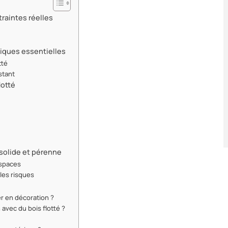
traintes réelles
niques essentielles
tté
stant
lotté
solide et pérenne
espaces
r les risques
er en décoration ?
 avec du bois flotté ?