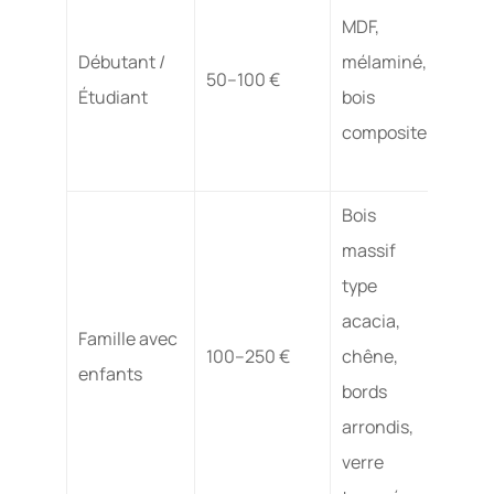
MDF,
Modé
Débutant /
mélaminé,
50–100 €
sensi
Étudiant
bois
l’hum
composite
Bois
massif
type
Élevé
acacia,
Famille avec
stabl
100–250 €
chêne,
enfants
coin
bords
sécu
arrondis,
verre