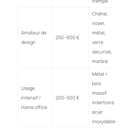
trempé
Chêne,
noyer,
Très 
Amateur de
métal,
250–600 €
finit
design
verre
prem
sécurisé,
marbre
Métal +
bois
Usage
Excel
massif,
intensif /
200–500 €
résis
insertions
Home office
l’usu
acier
inoxydable