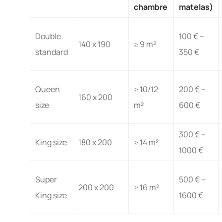
chambre
matelas)
Double
100 € –
140 x 190
≥ 9 m²
standard
350 €
Queen
≥ 10/12
200 € –
160 x 200
size
m²
600 €
300 € –
King size
180 x 200
≥ 14 m²
1000 €
Super
500 € –
200 x 200
≥ 16 m²
King size
1600 €