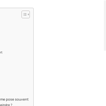
rt
n me pose souvent
peindre ?