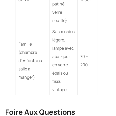
patiné,
pièces
verre
introuv
soufflé)
Suspension
légère,
Moyenne
Famille
lampe avec
contrôl
(chambre
abat-jour
70 –
sécurité
d’enfants ou
en verre
200
compos
salle à
épais ou
modern
manger)
tissu
privilégi
vintage
Foire Aux Questions