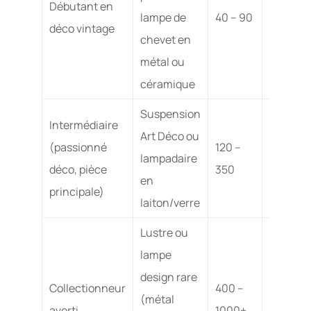
Débutant en
lampe de
40 – 90
nettoya
déco vintage
chevet en
simple
métal ou
céramique
Suspension
Moyenne
Intermédiaire
Art Déco ou
vérifica
(passionné
120 –
lampadaire
câblage
déco, pièce
350
en
possibl
principale)
laiton/verre
à neuf
Lustre ou
lampe
Élevée :
design rare
mainte
Collectionneur
400 –
(métal
professi
averti
1000+