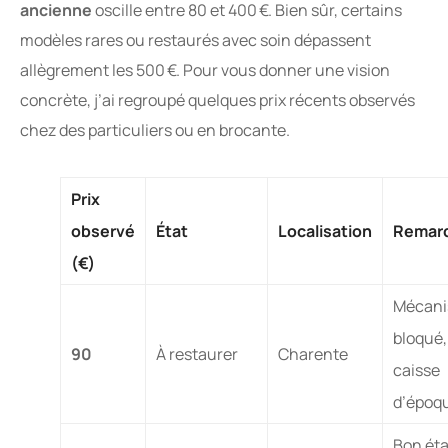
ancienne
oscille entre 80 et 400 €. Bien sûr, certains
modèles rares ou restaurés avec soin dépassent
allègrement les 500 €. Pour vous donner une vision
concrète, j’ai regroupé quelques prix récents observés
chez des particuliers ou en brocante.
Prix
observé
État
Localisation
Remar
(€)
Mécan
bloqué,
90
À restaurer
Charente
caisse
d’époq
Bon éta