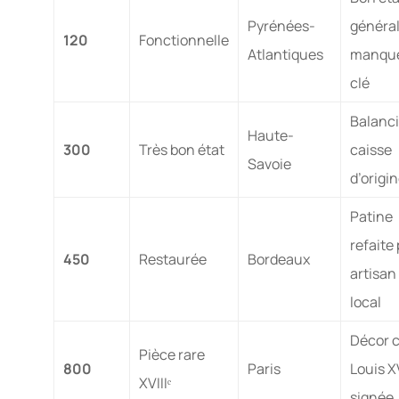
Pyrénées-
général
120
Fonctionnelle
Atlantiques
manque
clé
Balanci
Haute-
300
Très bon état
caisse
Savoie
d’origi
Patine
refaite
450
Restaurée
Bordeaux
artisan
local
Décor 
Pièce rare
800
Paris
Louis X
XVIIIᵉ
signée