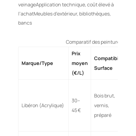
veinageApplication technique, coût élevé à
l’achatMeubles d’extérieur, bibliothèques,
bancs
Comparatif des peintures et pro
Prix
Compatibilité
F
Marque/Type
moyen
Surface
d
(€/L)
Bois brut,
M
30–
Libéron (Acrylique)
vernis,
s
45 €
préparé
v