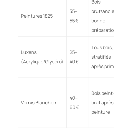
Bois
M
35–
brut/ancien,
p
Peintures 1825
55 €
bonne
e
préparation
p
Tous bois,
Luxens
25–
stratifiés
M
(Acrylique/Glycéro)
40 €
après primaire
Bois peint ou
I
40–
Vernis Blanchon
brut après
s
60 €
peinture
m