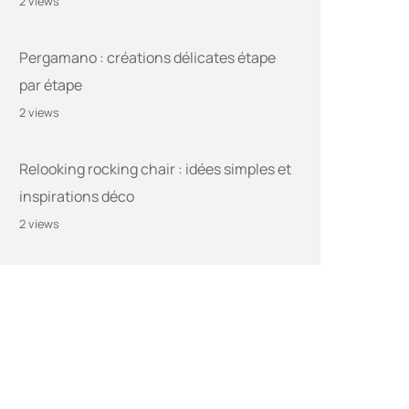
2 views
Pergamano : créations délicates étape
par étape
2 views
Relooking rocking chair : idées simples et
inspirations déco
2 views