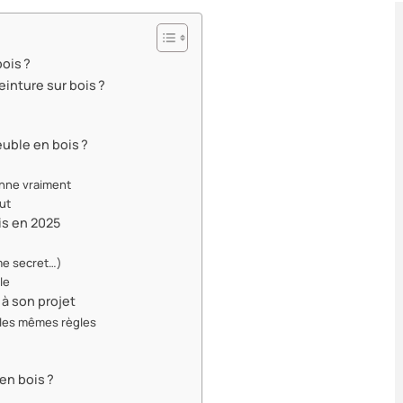
ois ?
inture sur bois ?
uble en bois ?
ionne vraiment
out
is en 2025
mme secret…)
le
 à son projet
 les mêmes règles
en bois ?