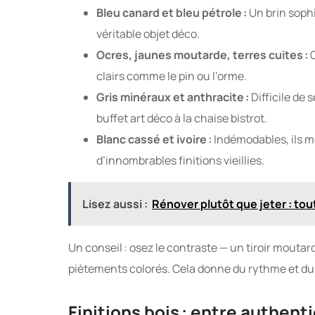
Bleu canard et bleu pétrole :
Un brin sophi
véritable objet déco.
Ocres, jaunes moutarde, terres cuites :
C
clairs comme le pin ou l’orme.
Gris minéraux et anthracite :
Difficile de 
buffet art déco à la chaise bistrot.
Blanc cassé et ivoire :
Indémodables, ils me
d’innombrables finitions vieillies.
Lisez aussi :
Rénover plutôt que jeter : to
Un conseil : osez le contraste — un tiroir mouta
piètements colorés. Cela donne du rythme et du r
Finitions bois : entre authent