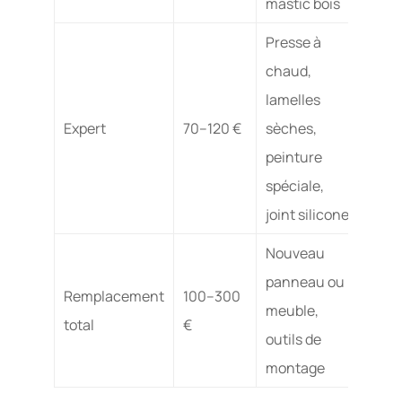
mastic bois
Presse à
chaud,
lamelles
2 an
Expert
70–120 €
sèches,
plus
peinture
spéciale,
joint silicone
Nouveau
Duré
panneau ou
Remplacement
100–300
vie d
meuble,
total
€
meu
outils de
neuf
montage