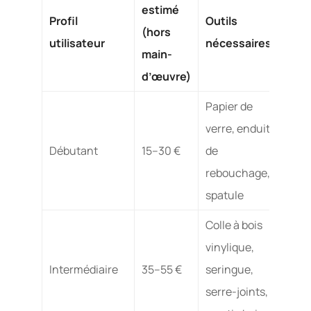
estimé
Dura
Profil
Outils
(hors
de la
utilisateur
nécessaires
main-
répa
d’œuvre)
Papier de
verre, enduit
Débutant
15–30 €
de
6–12
rebouchage,
spatule
Colle à bois
vinylique,
Intermédiaire
35–55 €
seringue,
1–2 
serre-joints,