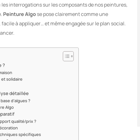
 ou les interrogations sur les composants de nos peintures,
e.
Peinture Algo
se pose clairement comme une
 facile à appliquer… et même engagée sur le plan social.
lancer.
e ?
 maison
 et solidaire
lyse détaillée
 base d’algues ?
ure Algo
paratif
apport qualité/prix ?
décoration
techniques spécifiques