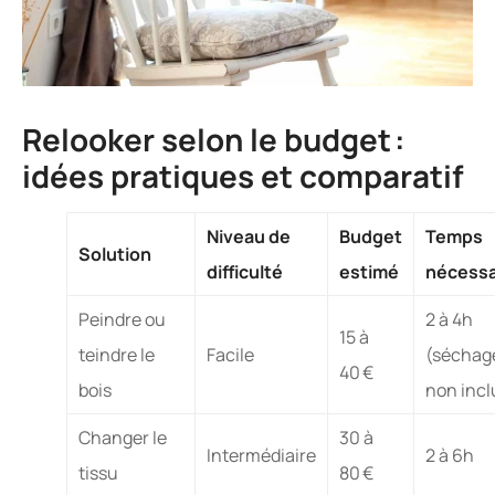
Relooker selon le budget :
idées pratiques et comparatif
Niveau de
Budget
Temps
Solution
difficulté
estimé
nécessa
Peindre ou
2 à 4h
15 à
teindre le
Facile
(séchag
40 €
bois
non incl
Changer le
30 à
Intermédiaire
2 à 6h
tissu
80 €