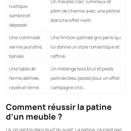
Un meuble clair, lumineux et
rustique,
plein de charme avec une patine
sombre et
blanche effet vieilli.
dépassé.
Une commode
Une finition patinée gris perle qui
vernie jaunâtre,
lui donne un style romantique et
banale.
raffiné.
Une table de
Un mélange bois brut et pieds
ferme abîmée,
patinés bleu pastel pour un effet
rayée et terne.
campagne chic.
Comment réussir la patine
d’un meuble ?
Là, on rentre dans le vif du sujet. La patine, ce n’est pas