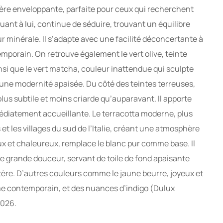
re enveloppante, parfaite pour ceux qui recherchent
quant à lui, continue de séduire, trouvant un équilibre
r minérale. Il s’adapte avec une facilité déconcertante à
mporain. On retrouve également le vert olive, teinte
si que le vert matcha, couleur inattendue qui sculpte
’une modernité apaisée. Du côté des teintes terreuses,
lus subtile et moins criarde qu’auparavant. Il apporte
diatement accueillante. Le terracotta moderne, plus
 et les villages du sud de l’Italie, créant une atmosphère
ux et chaleureux, remplace le blanc pur comme base. Il
une grande douceur, servant de toile de fond apaisante
ère. D’autres couleurs comme le jaune beurre, joyeux et
e contemporain, et des nuances d’indigo (Dulux
2026.