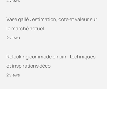
2 views
Vase gallé : estimation, cote et valeur sur
le marché actuel
2 views
Relooking commode en pin : techniques
et inspirations déco
2 views