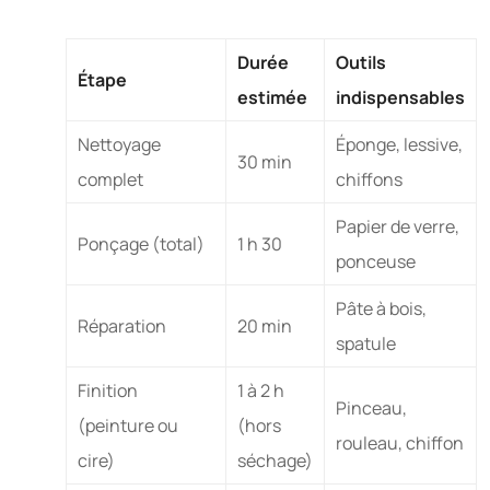
Durée
Outils
Étape
estimée
indispensables
Nettoyage
Éponge, lessive,
30 min
complet
chiffons
Papier de verre,
Ponçage (total)
1 h 30
ponceuse
Pâte à bois,
Réparation
20 min
spatule
Finition
1 à 2 h
Pinceau,
(peinture ou
(hors
rouleau, chiffon
cire)
séchage)