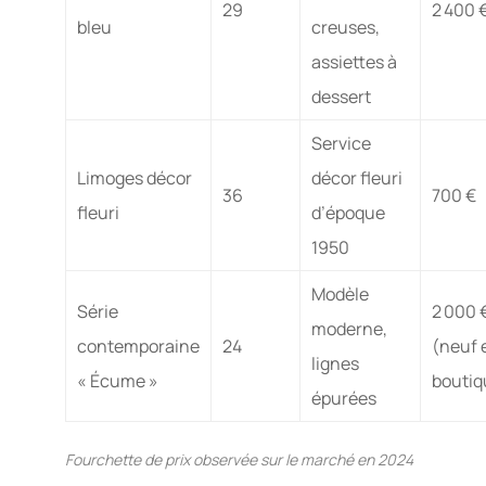
29
2 400 
bleu
creuses,
assiettes à
dessert
Service
Limoges décor
décor fleuri
36
700 €
fleuri
d’époque
1950
Modèle
Série
2 000 
moderne,
contemporaine
24
(neuf 
lignes
« Écume »
boutiq
épurées
Fourchette de prix observée sur le marché en 2024