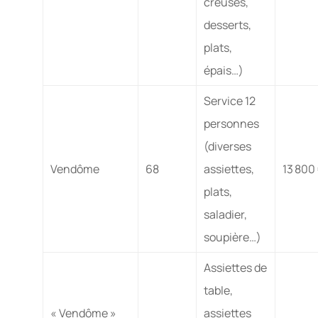
creuses,
desserts,
plats,
épais…)
Service 12
personnes
(diverses
Vendôme
68
assiettes,
13 800
plats,
saladier,
soupière…)
Assiettes de
table,
« Vendôme »
assiettes