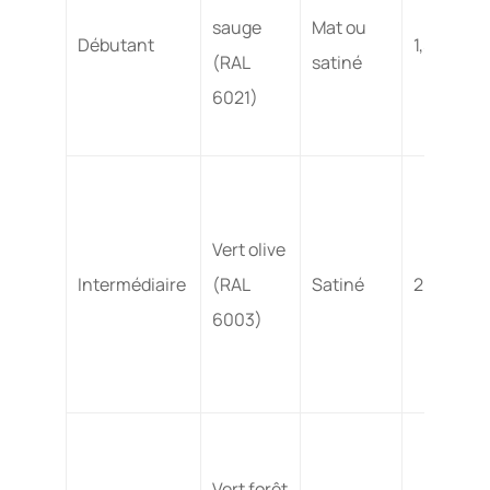
sauge
Mat ou
Débutant
1,5 – 2,5
(RAL
satiné
6021)
Vert olive
Intermédiaire
(RAL
Satiné
2 – 3,5
6003)
Vert forêt