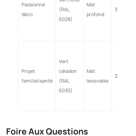
Passionné
Mat
(RAL
3 – 5
déco
profond
6028)
Vert
Projet
céladon
Mat
2,5 – 4
familial/santé
(RAL
lessivable
6035)
Foire Aux Questions