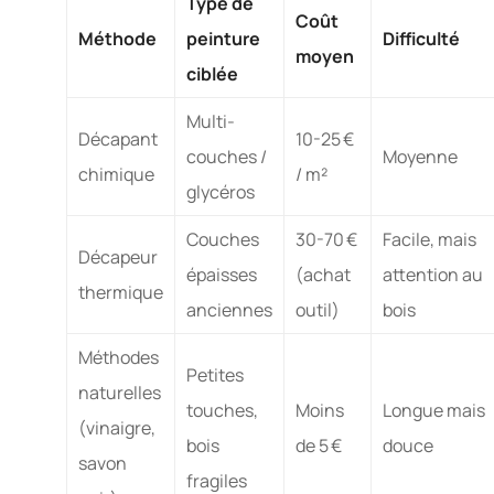
Type de
Coût
Méthode
peinture
Difficulté
moyen
ciblée
Multi-
Décapant
10-25 €
couches /
Moyenne
chimique
/ m²
glycéros
Couches
30-70 €
Facile, mais
Décapeur
épaisses
(achat
attention au
thermique
anciennes
outil)
bois
Méthodes
Petites
naturelles
touches,
Moins
Longue mais
(vinaigre,
bois
de 5 €
douce
savon
fragiles