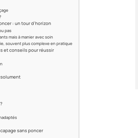
nçage
?
ncer : un tour d’horizon
ou pas
ants mais à manier avec soin
rie, souvent plus complexe en pratique
 et conseils pour réussir
on
absolument
 ?
inadaptés
décapage sans poncer