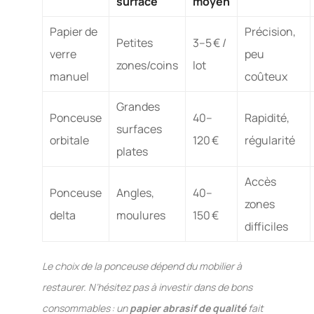
surface
moyen
Papier de
Précision,
Petites
3–5 € /
verre
peu
zones/coins
lot
manuel
coûteux
Grandes
Ponceuse
40–
Rapidité,
surfaces
orbitale
120 €
régularité
plates
Accès
Ponceuse
Angles,
40–
zones
delta
moulures
150 €
difficiles
Le choix de la ponceuse dépend du mobilier à
restaurer. N’hésitez pas à investir dans de bons
consommables : un
papier abrasif de qualité
fait