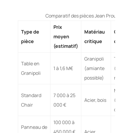
Comparatif des pièces Jean Prouvé : budg
Prix
Type de
Matériau
Complex
moyen
pièce
critique
d’entret
(estimatif)
Granipoli
Très éle
Table en
1 à 1,6 M€
(amiante
(spécial
Granipoli
possible)
requis)
Moyen
Standard
7 000 à 25
Acier, bois
(entreti
Chair
000 €
du métal
100 000 à
Panneau de
450 000 €
Acier,