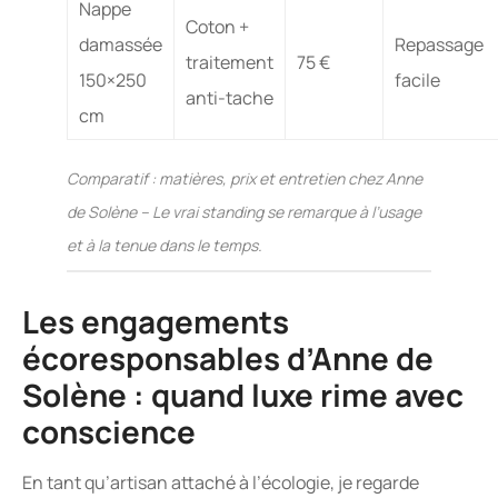
Nappe
Coton +
damassée
Repassage
traitement
75 €
150×250
facile
anti-tache
cm
Comparatif : matières, prix et entretien chez Anne
de Solène – Le vrai standing se remarque à l’usage
et à la tenue dans le temps.
Les engagements
écoresponsables d’Anne de
Solène : quand luxe rime avec
conscience
En tant qu’artisan attaché à l’écologie, je regarde