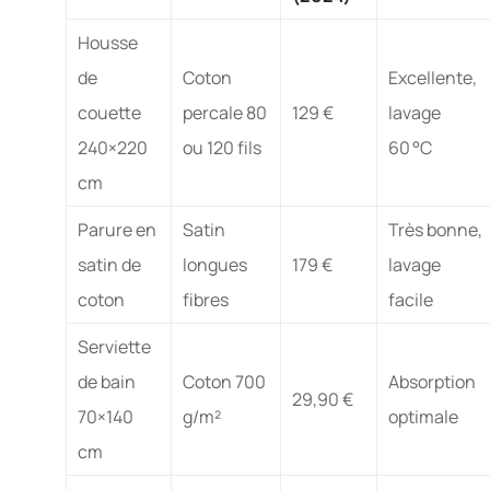
Housse
de
Coton
Excellente,
couette
percale 80
129 €
lavage
240×220
ou 120 fils
60 °C
cm
Parure en
Satin
Très bonne,
satin de
longues
179 €
lavage
coton
fibres
facile
Serviette
de bain
Coton 700
Absorption
29,90 €
70×140
g/m²
optimale
cm