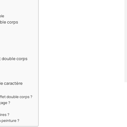
ble
uble corps
et double corps
de caractère
ffet double corps ?
nçage ?
ires ?
a peinture ?