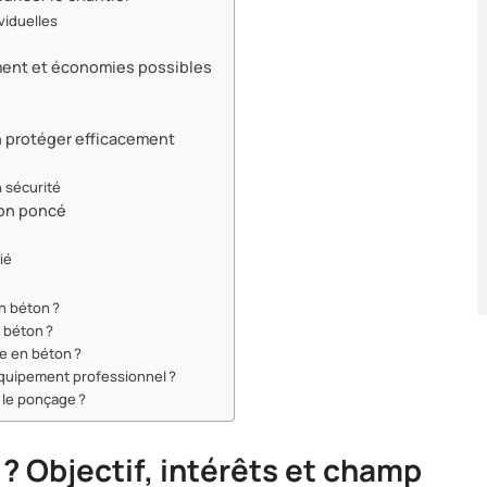
viduelles
ement et économies possibles
 protéger efficacement
n sécurité
ton poncé
e
ié
n béton ?
 béton ?
e en béton ?
équipement professionnel ?
le ponçage ?
? Objectif, intérêts et champ