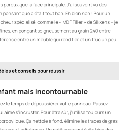
s poreux que la face principale. J’ai souvent vu des
 pensant que c’était tout bon. Eh bien non ! Pour un
heur spécialisé, comme le « MDF Filler » de Sikkens – je
s fines, en ponçant soigneusement au grain 240 entre
fférence entre un meuble qui rend fier et un truc un peu
èles et conseils pour réussir
enfant mais incontournable
nez le temps de dépoussiérer votre panneau. Passez
 aime s’incruster. Pour être sûr, j’utilise toujours un
propylique. Ça nettoie à fond, élimine les traces de gras
êtes pour l’adhérence. Un petit geste qui évite bien des