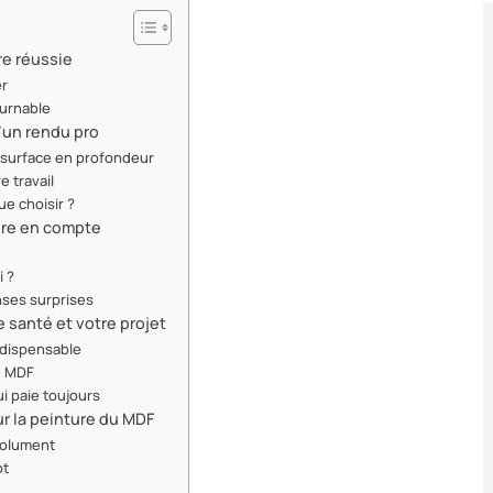
re réussie
er
ournable
d’un rendu pro
 surface en profondeur
e travail
ue choisir ?
ndre en compte
i ?
nses surprises
 santé et votre projet
ndispensable
e MDF
ui paie toujours
ur la peinture du MDF
solument
ot