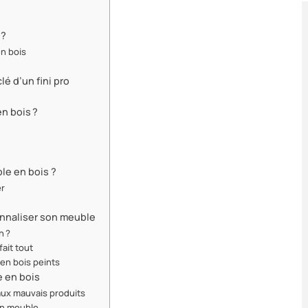
 ?
en bois
lé d’un fini pro
n bois ?
le en bois ?
er
sonnaliser son meuble
n ?
fait tout
 en bois peints
e en bois
 aux mauvais produits
on meuble