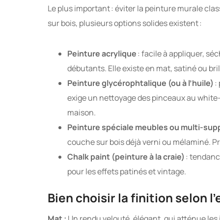
Le plus important : éviter la peinture murale cl
sur bois, plusieurs options solides existent :
Peinture acrylique
: facile à appliquer, sé
débutants. Elle existe en mat, satiné ou bril
Peinture glycérophtalique (ou à l’huile)
:
exige un nettoyage des pinceaux au white-
maison.
Peinture spéciale meubles ou multi-sup
couche sur bois déjà verni ou mélaminé. Pr
Chalk paint (peinture à la craie)
: tendance
pour les effets patinés et vintage.
Bien choisir la finition selon l
Mat :
Un rendu velouté, élégant, qui atténue les 