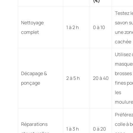
(€)
Testez l
Nettoyage
savon s
1 à 2 h
0 à 10
complet
une zon
cachée
Utilisez
masques
Décapage &
brosses
2 à 5 h
20 à 40
ponçage
fines po
les
moulur
Préférez
Réparations
colle à b
1 à 3 h
0 à 20