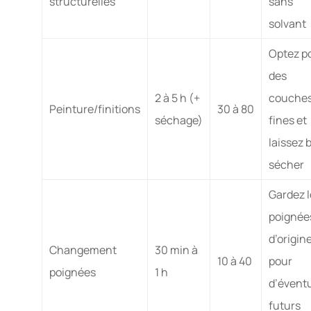
structurelles
sans
solvant
Optez p
des
2 à 5 h (+
couche
Peinture/finitions
30 à 80
séchage)
fines et
laissez 
sécher
Gardez l
poignée
d’origin
Changement
30 min à
10 à 40
pour
poignées
1 h
d’évent
futurs