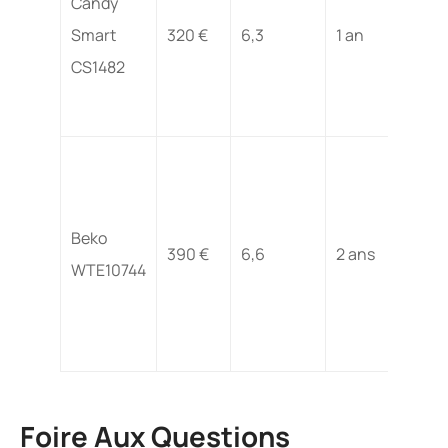
Candy
Smart
320 €
6,3
1 an
CS1482
Beko
390 €
6,6
2 ans
WTE10744
Foire Aux Questions