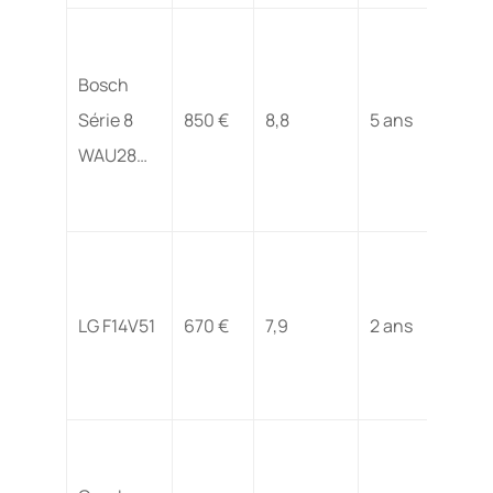
Bosch
Série 8
850 €
8,8
5 ans
WAU28…
LG F14V51
670 €
7,9
2 ans