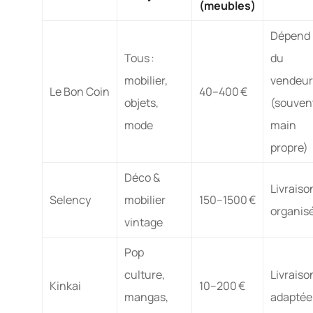
(meubles)
Dépend
Tous :
du
mobilier,
vendeur
Le Bon Coin
40–400 €
objets,
(souven
mode
main
propre)
Déco &
Livraiso
Selency
mobilier
150–1500 €
organis
vintage
Pop
culture,
Livraiso
Kinkai
10–200 €
mangas,
adaptée