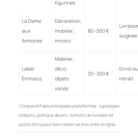
figurines
La Dame
Décoration,
Livraiso
aux
mobilier,
80–500 €
soignée
Armoires
miroirs
Mobilier,
Label
déco,
Envoi o
30–300 €
Emmaüs
objets
retrait
variés
Comparatif des principales plateformes : typologies
d’objets, politique de prix, formats de livraison et
points forts pour bien choisir sa brocante en ligne.