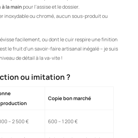
à la main
pour l’assise et le dossier.
ier inoxydable ou chromé, aucun sous-produit ou
évisse facilement, ou dont le cuir respire une finition
t le fruit d’un savoir-faire artisanal inégalé – je suis
iveau de détail à la va-vite !
ction ou imitation ?
onne
Copie bon marché
eproduction
000 – 2 500 €
600 – 1 200 €