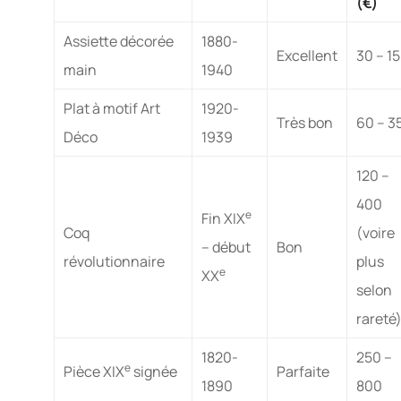
(€)
Assiette décorée
1880-
Excellent
30 – 1
main
1940
Plat à motif Art
1920-
Très bon
60 – 3
Déco
1939
120 –
400
e
Fin XIX
Coq
(voire
– début
Bon
révolutionnaire
plus
e
XX
selon
rareté
1820-
250 –
e
Pièce XIX
signée
Parfaite
1890
800