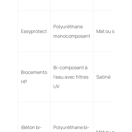
Polyuréthane
Easyprotect
Mat ou satiné
monocomposant
Bi-composant à
Biocemento
l’eau avec filtres
Satiné
HP
UV
iBéton bi-
Polyuréthane bi-
Mat ou satiné