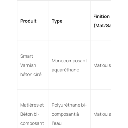
Finition
Produit
Type
(Mat/Satiné)
Smart
Monocomposant
Varnish
Mat ou satiné
aquaréthane
béton ciré
Matières et
Polyuréthane bi-
Béton bi-
composant à
Mat ou satiné
composant
l’eau