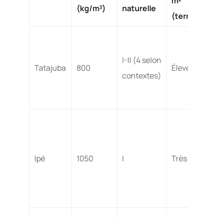
m²
(kg/m³)
naturelle
(terrasse)
I-II (4 selon
Tatajuba
800
Élevé
contextes)
Ipé
1050
I
Très élevé