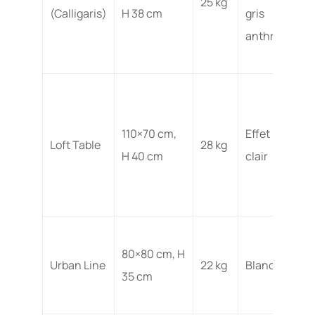
25 kg
(Calligaris)
H 38 cm
gris
anthracite
110×70 cm,
Effet bois
Loft Table
28 kg
H 40 cm
clair
80×80 cm, H
Urban Line
22 kg
Blanc mat
35 cm