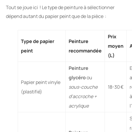
Tout se joue ici ! Le type de peinture à sélectionner
dépend autant du papier peint que de la pièce :
Prix
Type de papier
Peinture
moyen
peint
recommandée
(L)
Peinture
E
glycéro
ou
Papier peint vinyle
sous-couche
18-30 €
r
(plastifié)
d’accroche +
acrylique
l
r