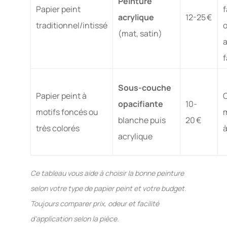
Peinture
Papier peint
f
acrylique
12-25 €
traditionnel/intissé
o
(mat, satin)
a
f
Sous-couche
Papier peint à
C
opacifiante
10-
motifs foncés ou
m
blanche puis
20 €
très colorés
à
acrylique
Ce tableau vous aide à choisir la bonne peinture
selon votre type de papier peint et votre budget.
Toujours comparer prix, odeur et facilité
d’application selon la pièce.