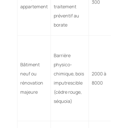
300
appartement
traitement
ciblée
préventif au
les
borate
meub
Prote
durab
Barrière
moin
Bâtiment
physico-
d’entr
neuf ou
chimique, bois
2000 à
pas d
rénovation
imputrescible
8000
produ
majeure
(cèdre rouge,
chim
séquoia)
dans 
mais
Prése