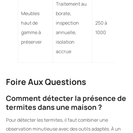
Traitement au
les p
Meubles
borate,
de val
haut de
inspection
250 à
préve
gamme à
annuelle,
1000
ciblée
préserver
isolation
d’ode
accrue
résid
Foire Aux Questions
Comment détecter la présence de
termites dans une maison ?
Pour détecter les termites, il faut combiner une
observation minutieuse avec des outils adaptés. À un