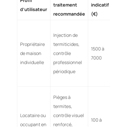
Profil
Avan
traitement
indicatif
d’utilisateur
princ
recommandée
(€)
Effica
Injection de
élevé
Propriétaire
termiticides,
suivi
1500 à
de maison
contrôle
exper
7000
individuelle
professionnel
péren
périodique
jusqu
ans
Pièges à
Faible
termites,
instal
Locataire ou
contrôle visuel
simpl
100 à
occupant en
renforcé,
actio