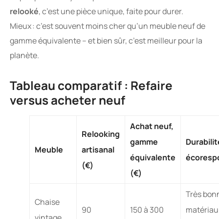
relooké
, c’est une pièce unique, faite pour durer.
Mieux : c’est souvent moins cher qu’un meuble neuf de
gamme équivalente – et bien sûr, c’est meilleur pour la
planète.
Tableau comparatif : Refaire
versus acheter neuf
Achat neuf,
Relooking
gamme
Durabilit
Meuble
artisanal
équivalente
écorespo
(€)
(€)
Très bon
Chaise
90
150 à 300
matériau
vintage