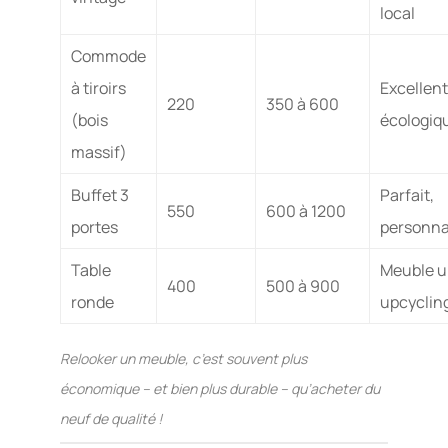
local
Commode
à tiroirs
Excellent
220
350 à 600
(bois
écologiq
massif)
Buffet 3
Parfait,
550
600 à 1200
portes
personna
Table
Meuble u
400
500 à 900
ronde
upcyclin
Relooker un meuble, c’est souvent plus
économique – et bien plus durable – qu’acheter du
neuf de qualité !