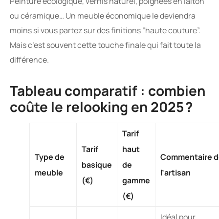
Peinture écologique, vernis naturel, poignées en laiton
ou céramique… Un meuble économique le deviendra
moins si vous partez sur des finitions “haute couture”.
Mais c’est souvent cette touche finale qui fait toute la
différence.
Tableau comparatif : combien
coûte le relooking en 2025 ?
Tarif
Tarif
haut
Type de
Commentaire d
basique
de
meuble
l’artisan
(€)
gamme
(€)
Idéal pour