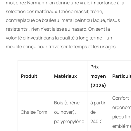
moi, chez Normann, on donne une vraie importance à la
sélection des matériaux. Chêne massif, frêne,
contreplaqué de bouleau, métal peint ou laqué, tissus
résistants… rien n’est laissé au hasard. On sent la
volonté d’investir dans la qualité à long terme – un
meuble conçu pour traverser le temps et les usages.
Prix
Produit
Matériaux
moyen
Particul
(2024)
Confort
Bois (chêne
à partir
ergonom
Chaise Form
ou noyer),
de
pieds fin
polypropylène
240 €
embléma