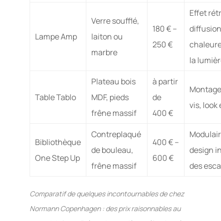
Effet rét
Verre soufflé,
180 € –
diffusio
Lampe Amp
laiton ou
250 €
chaleur
marbre
la lumiè
Plateau bois
à partir
Montage
Table Tablo
MDF, pieds
de
vis, look
frêne massif
400 €
Contreplaqué
Modulair
Bibliothèque
400 € –
de bouleau,
design i
One Step Up
600 €
frêne massif
des esc
Comparatif de quelques incontournables de chez
Normann Copenhagen : des prix raisonnables au