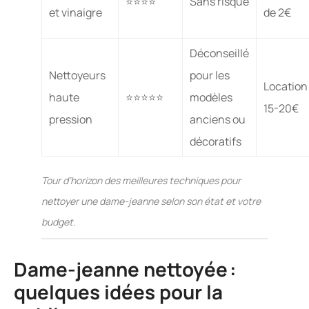
⭐⭐⭐⭐
Sans risque
et vinaigre
de 2€
Déconseillé
Nettoyeurs
pour les
Location
haute
⭐⭐⭐⭐⭐
modèles
15-20€
pression
anciens ou
décoratifs
Tour d’horizon des meilleures techniques pour
nettoyer une dame-jeanne selon son état et votre
budget.
Dame-jeanne nettoyée :
quelques idées pour la