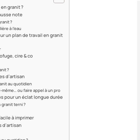
 en granit ?
fausse note
ranit ?
ière à l’eau
ur un plan de travail en granit
r
ofuge, cire & co
nit ?
es d’artisan
ranit au quotidien
oi-même… ou faire appel à un pro
ces pour un éclat longue durée
granit terni ?
facile à imprimer
s d’artisan