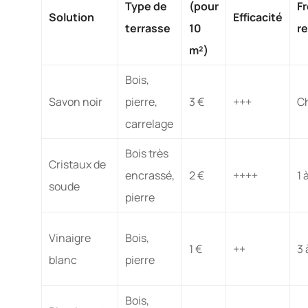
Type de
(pour
F
Solution
Efficacité
terrasse
10
r
m²)
Bois,
Savon noir
pierre,
3 €
+++
C
carrelage
Bois très
Cristaux de
encrassé,
2 €
++++
1 
soude
pierre
Vinaigre
Bois,
1 €
++
3 
blanc
pierre
Bois,