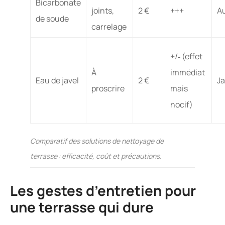
Bicarbonate
joints,
2 €
+++
Au
de soude
carrelage
+/‑ (effet
À
immédiat
Eau de javel
2 €
J
proscrire
mais
nocif)
Comparatif des solutions de nettoyage de
terrasse : efficacité, coût et précautions.
Les gestes d’entretien pour
une terrasse qui dure