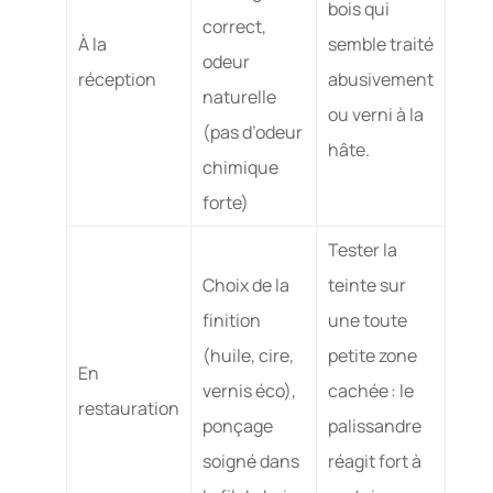
bois qui
correct,
À la
semble traité
odeur
réception
abusivement
naturelle
ou verni à la
(pas d’odeur
hâte.
chimique
forte)
Tester la
Choix de la
teinte sur
finition
une toute
(huile, cire,
petite zone
En
vernis éco),
cachée : le
restauration
ponçage
palissandre
soigné dans
réagit fort à