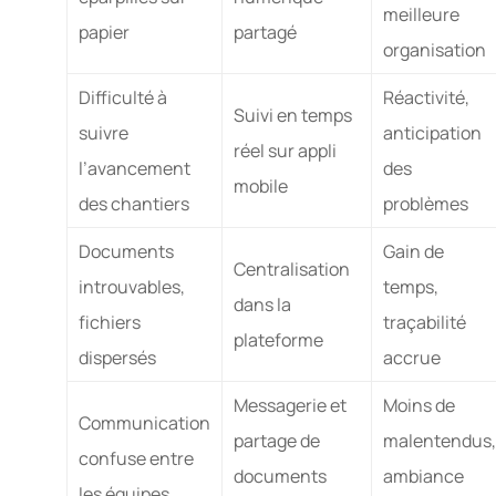
meilleure
papier
partagé
organisation
Difficulté à
Réactivité,
Suivi en temps
suivre
anticipation
réel sur appli
l’avancement
des
mobile
des chantiers
problèmes
Documents
Gain de
Centralisation
introuvables,
temps,
dans la
fichiers
traçabilité
plateforme
dispersés
accrue
Messagerie et
Moins de
Communication
partage de
malentendus,
confuse entre
documents
ambiance
les équipes