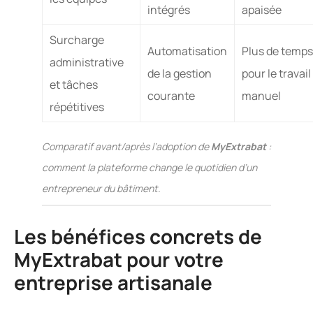
intégrés
apaisée
Surcharge
Automatisation
Plus de temps
administrative
de la gestion
pour le travail
et tâches
courante
manuel
répétitives
Comparatif avant/après l’adoption de
MyExtrabat
:
comment la plateforme change le quotidien d’un
entrepreneur du bâtiment.
Les bénéfices concrets de
MyExtrabat pour votre
entreprise artisanale