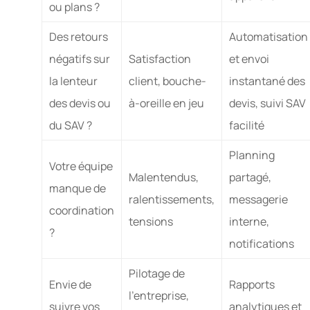
ou plans ?
Des retours
Automatisation
négatifs sur
Satisfaction
et envoi
la lenteur
client, bouche-
instantané des
des devis ou
à-oreille en jeu
devis, suivi SAV
du SAV ?
facilité
Planning
Votre équipe
Malentendus,
partagé,
manque de
ralentissements,
messagerie
coordination
tensions
interne,
?
notifications
Pilotage de
Envie de
Rapports
l’entreprise,
suivre vos
analytiques et